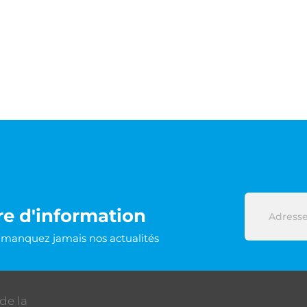
re d'information
e manquez jamais nos actualités
de la