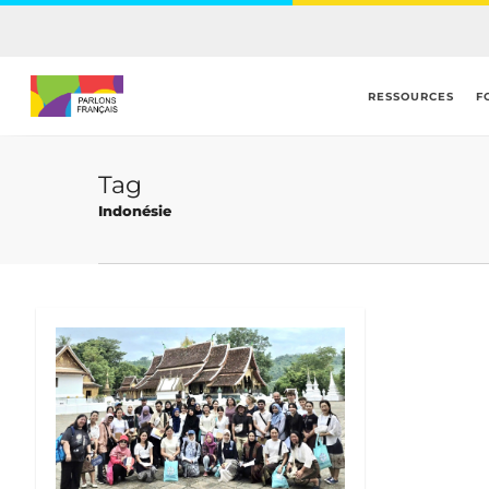
Skip
to
main
content
RESSOURCES
F
Tag
Indonésie