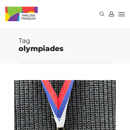
Skip
to
main
content
Tag
olympiades