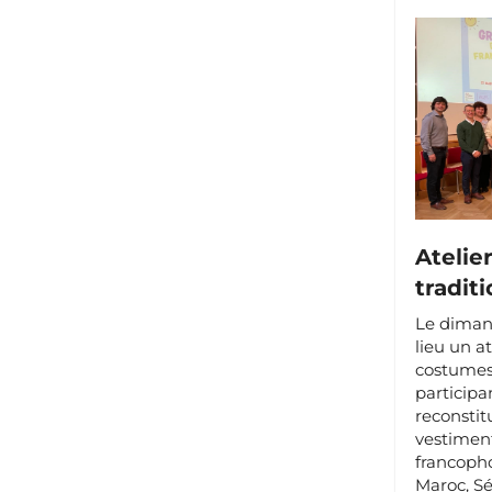
Atelie
tradit
Le diman
lieu un a
costumes 
participan
reconstit
vestiment
francopho
Maroc, Sé