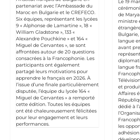
Le 19 mar
partenariat avec l’Ambassade du
cérémonie 
Maroc en Bulgarie et le CREFECO.
de Marya 
Six équipes, représentant les lycées
ministre 
9 « Alphonse de Lamartine », 18 «
étrangère
William Gladstone », 133 «
Bulgarie,
Alexandre Pouchkine » et 164 «
langue en
Miguel de Cervantes », se sont
avant pre
affrontées autour de 20 questions
représent
consacrées à la Francophonie. Les
diplomati
participants ont également
langue fr
partagé leurs motivations pour
Francopho
apprendre le français en 2026. À
Télévisio
l’issue d’une finale particulièrement
et produi
disputée, l’équipe du lycée 164 «
Affaires 
Miguel de Cervantes » a remporté
Républiqu
cette édition. Toutes les équipes
dédié à l
ont été chaleureusement félicitées
l’Organis
pour leur engagement et leurs
Francopho
performances.
les oppor
adhésion 
développe