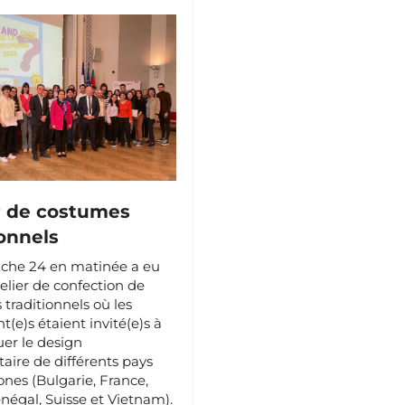
r de costumes
ionnels
che 24 en matinée a eu
telier de confection de
traditionnels où les
t(e)s étaient invité(e)s à
uer le design
aire de différents pays
nes (Bulgarie, France,
négal, Suisse et Vietnam).