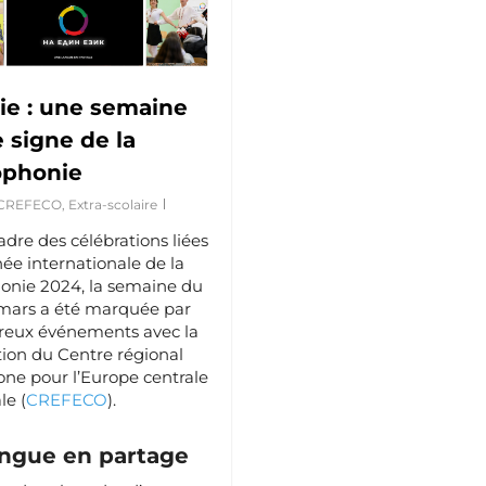
ie : une semaine
e signe de la
ophonie
CREFECO
,
Extra-scolaire
adre des célébrations liées
née internationale de la
onie 2024, la semaine du
 mars a été marquée par
eux événements avec la
tion du Centre régional
ne pour l’Europe centrale
le (
CREFECO
).
ngue en partage