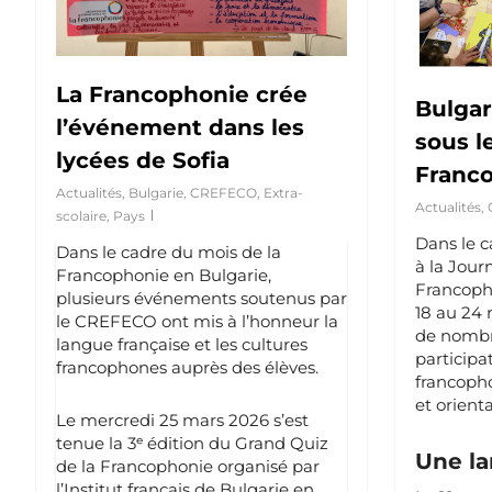
La Francophonie crée
Bulgar
l’événement dans les
sous l
lycées de Sofia
Franc
Actualités
,
Bulgarie
,
CREFECO
,
Extra-
Actualités
,
scolaire
,
Pays
Dans le c
Dans le cadre du mois de la
à la Jour
Francophonie en Bulgarie,
Francoph
plusieurs événements soutenus par
18 au 24
le CREFECO ont mis à l’honneur la
de nombr
langue française et les cultures
participa
francophones auprès des élèves.
francopho
et orienta
Le mercredi 25 mars 2026 s’est
tenue la 3ᵉ édition du Grand Quiz
Une la
de la Francophonie organisé par
l’Institut français de Bulgarie en