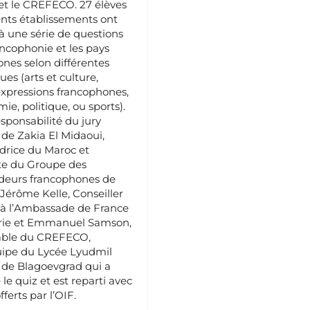
et le CREFECO. 27 élèves
ents établissements ont
 une série de questions
ancophonie et les pays
nes selon différentes
es (arts et culture,
 expressions francophones,
ie, politique, ou sports).
esponsabilité du jury
de Zakia El Midaoui,
rice du Maroc et
te du Groupe des
eurs francophones de
 Jérôme Kelle, Conseiller
 à l’Ambassade de France
rie et Emmanuel Samson,
ble du CREFECO,
quipe du Lycée Lyudmil
 de Blagoevgrad qui a
le quiz et est reparti avec
fferts par l’OIF.