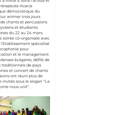
 invité à Sofia l’artiste et
hérapeute Acacia
que démocratique du
ur animer trois jours
s de chants et percussions
lycéens et étudiants
ones du 22 au 24 mars.
e soirée co-organisée avec
 l’Etablissement spécialisé
ancophonie pour
stration et le management
danses bulgares, défilé de
traditionnels de pays
nes et concert de chants
sions ont réuni plus de
 invités sous le slogan “La
nie nous unit”.