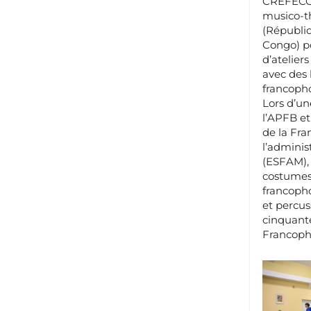
CREFECO a
musico-t
(Républi
Congo) po
d’atelier
avec des 
francoph
Lors d’un
l’APFB et
de la Fr
l’admini
(ESFAM), 
costumes 
francopho
et percus
cinquante
Francopho