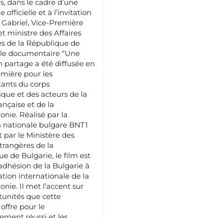
s, dans le cadre d’une
officielle et à l’invitation
Gabriel, Vice-Première
et ministre des Affaires
s de la République de
 le documentaire “Une
 partage a été diffusée en
mière pour les
ants du corps
que et des acteurs de la
ançaise et de la
nie. Réalisé par la
n nationale bulgare BNT1
t par le Ministère des
étrangères de la
e de Bulgarie, le film est
’adhésion de la Bulgarie à
ation internationale de la
nie. Il met l’accent sur
tunités que cette
offre pour le
ment réussi et les