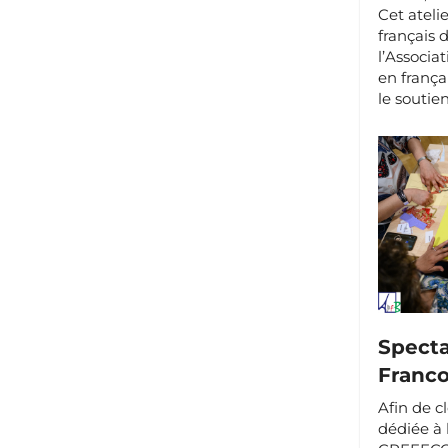
Cet atelie
français 
l’Associa
en frança
le souti
Specta
Franco
Afin de c
dédiée à 