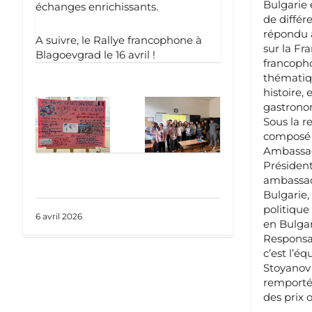
Bulgarie 
échanges enrichissants.
de différ
répondu à
A suivre, le Rallye francophone à
sur la Fr
Blagoevgrad le 16 avril !
francopho
thématiqu
histoire,
gastronom
Sous la r
composé 
Ambassad
Présiden
ambassad
Bulgarie,
politique
6 avril 2026
en Bulga
Responsa
c’est l’é
Stoyanov
remporté 
des prix o