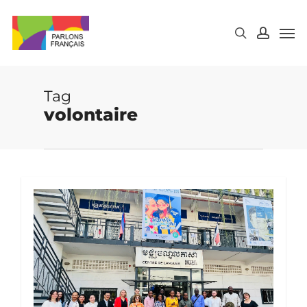
Skip
to
main
content
Tag
volontaire