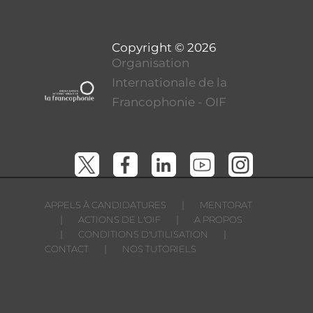
Organisation
Internationale de la
Francophonie - OIF
|
APPELS À CANDIDATURES
MENTORAT
|
|
ACTIONS DE L'OIF
A PROPOS
|
|
CONDITIONS D'UTILISATION
|
CONTACT
NOS TUTORIELS