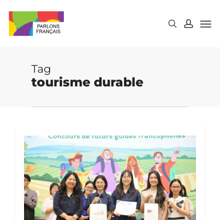
Skip
to
main
content
Tag
tourisme durable