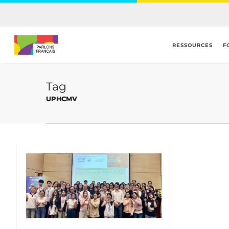
Skip
to
main
content
RESSOURCES
F
Tag
UPHCMV