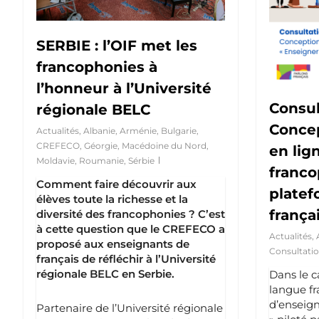
SERBIE : l’OIF met les
francophonies à
l’honneur à l’Université
Consul
régionale BELC
Concep
Actualités
,
Albanie
,
Arménie
,
Bulgarie
,
CREFECO
,
Géorgie
,
Macédoine du Nord
,
en lig
Moldavie
,
Roumanie
,
Sérbie
franco
Comment faire découvrir aux
platef
élèves toute la richesse et la
frança
diversité des francophonies ? C’est
à cette question que le CREFECO a
Actualités
,
proposé aux enseignants de
Consultatio
français de réfléchir à l’Université
régionale BELC en Serbie.
Dans le c
langue fr
d’enseig
Partenaire de l’Université régionale