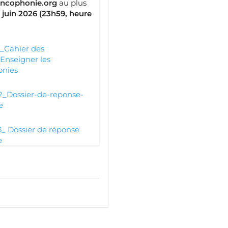
ancophonie.org
au plus
 juin 2026 (23h59, heure
.
_Cahier des
Enseigner les
onies
_Dossier-de-reponse-
e
_ Dossier de réponse
e