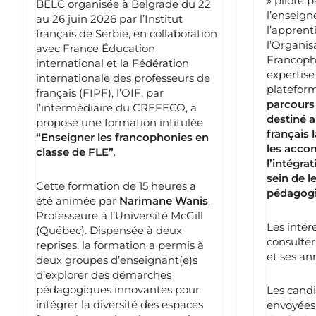
» piloté p
BELC organisée à Belgrade du 22
l’enseig
au 26 juin 2026 par l’Institut
l’apprent
français de Serbie, en collaboration
l’Organis
avec France Éducation
Francoph
international et la Fédération
expertise
internationale des professeurs de
plateform
français (FIPF), l’OIF, par
parcours
l’intermédiaire du CREFECO, a
destiné 
proposé une formation intitulée
français 
“Enseigner les francophonies en
les acco
classe de FLE”
.
l’intégra
sein de l
Cette formation de 15 heures a
pédagog
été animée par
Narimane Wanis
,
Professeure à l’Université McGill
Les intére
(Québec). Dispensée à deux
consulter
reprises, la formation a permis à
et ses an
deux groupes d’enseignant(e)s
d’explorer des démarches
pédagogiques innovantes pour
Les candi
intégrer la diversité des espaces
envoyées 