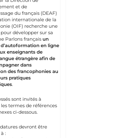
ar la Direction de
nement et de
issage du français (DEAF)
ation internationale de la
onie (OIF) recherche une
 pour développer sur sa
e Parlons français
un
 d’autoformation en ligne
aux enseignants de
langue étrangère afin de
mpagner dans
tion des francophonies au
eurs pratiques
iques
.
ssés sont invités à
 les termes de références
nexes ci-dessous.
datures devront être
à :