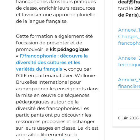
francophones dans leurs pratiques
deaf@fr
de classe, enrichir leurs ressources
tard le
29
et favoriser une approche plurielle
de Paris)
de la langue française.
Annexe_1
Cette formation a également été
Charges_
l’occasion de présenter et de
francoph
promouvoir le
kit pédagogique
«
F/francophonie : découvre la
Annexe_2
diversité des cultures et les
techniqu
variétés du français
»
, conçu par
l’OIF en partenariat avec Wallonie-
Annexe_3
Bruxelles International pour
financièr
accompagner les enseignants dans
la mise en œuvre de séquences
pédagogiques autour de la
diversité des francophonies. Les
participants ont pu découvrir les
8 juin 2026
ressources proposées et échanger
sur leurs usages en classe. Le kit est
accessible librement sur la