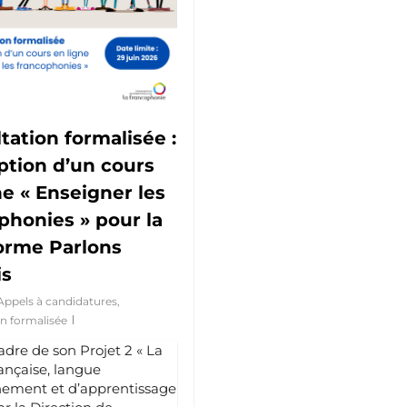
tation formalisée :
tion d’un cours
ne « Enseigner les
phonies » pour la
orme Parlons
is
Appels à candidatures
,
n formalisée
adre de son Projet 2 « La
ançaise, langue
nement et d’apprentissage