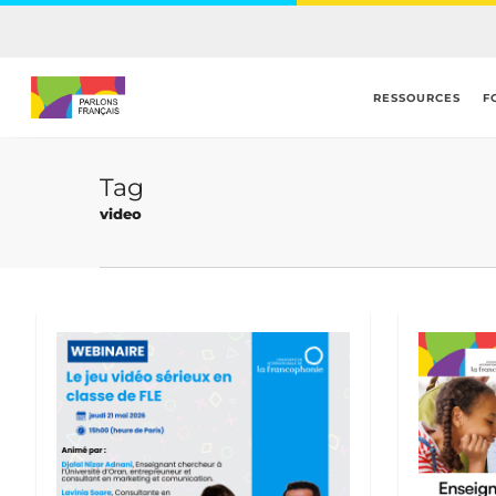
Skip
to
main
content
RESSOURCES
F
Tag
video