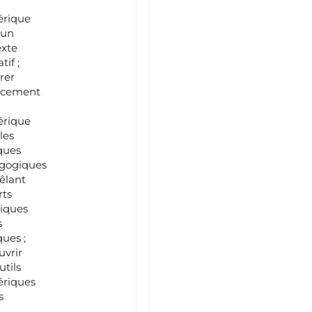
rique
 un
exte
tif ;
rer
cacement
rique
les
ques
gogiques
êlant
rts
iques
s
ques ;
vrir
utils
riques
s