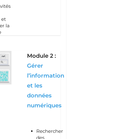
vités
 et
r la
e
Module 2 :
Gérer
l’information
et les
données
numériques
Rechercher
des