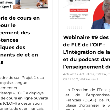
rie de cours en
pour le
rcement des
Webinaire #9 des 
tences
de FLE de l’OIF :
iques des
L’intégration de l
nants de et en
et du podcast da
is
l’enseignement d
Actualités
,
Actualités
,
CREFA
,
C
adre de son Projet 2 « La
CREFECO
,
Webinaires
ançaise, langue
nement et
La Direction de l’Ense
issage », l’OIF a déployé
et de l’Apprentis
 de cours en ligne ouverts
Français (DEAF) de l’
s
(CLOM) à destination
plaisir d’organiser le 
gnants de et en français