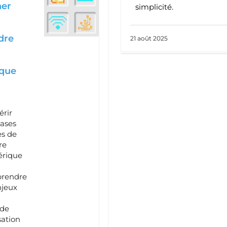
ner
simplicité.
dre
21 août 2025
que
rir
ases
es de
re
rique
rendre
njeux
 de
isation