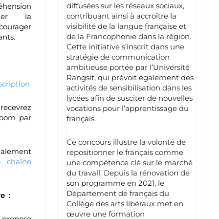
diffusées sur les réseaux sociaux,
hension
contribuant ainsi à accroître la
uler la
visibilité de la langue française et
ourager
de la Francophonie dans la région.
nts.
Cette initiative s’inscrit dans une
stratégie de communication
ambitieuse portée par l’Université
Rangsit, qui prévoit également des
scription
activités de sensibilisation dans les
lycées afin de susciter de nouvelles
 recevrez
vocations pour l’apprentissage du
Zoom par
français.
Ce concours illustre la volonté de
galement
repositionner le français comme
a chaîne
une compétence clé sur le marché
du travail. Depuis la rénovation de
son programme en 2021, le
Département de français du
e :
Collège des arts libéraux met en
œuvre une formation
f propose