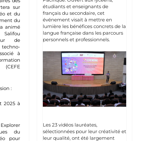
aires des
étudiants et enseignants de
rtera sur
français du secondaire, cet
déo et du
événement visait à mettre en
ement du
lumière les bénéfices concrets de la
ra animé
langue française dans les parcours
alifou
personnels et professionnels.
seur de
n techno-
ssocié à
mation
 (CEFE
sion :
t 2025 à
Les 23 vidéos lauréates,
Explorer
sélectionnées pour leur créativité et
ques du
leur qualité, ont été largement
déo pour