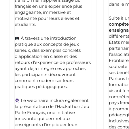
transformer l’apprentissage du
dans le 
français en une expérience plus
engageante, immersive et
Suite à 
motivante pour leurs élèves et
compéte
étudiants.
enseigna
différent
À travers une introduction
Etats me
pratique aux concepts de jeux
partenair
sérieux, des exemples concrets
l’associa
d’application en classe et des
Frontière
retours d’expérience de professeurs
souhaité 
ayant déjà intégré ces approches,
ses bénéf
les participants découvriront
Parlons f
comment moderniser leurs
formation
pratiques pédagogiques.
visant à 
compéten
Le webinaire inclura également
pays fra
la présentation de l’Hackathon Jeu
à promou
Parle Français, une initiative
pédagogi
innovante qui permet aux
inclusives
enseignants d’impliquer leurs
des cont