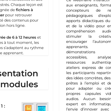
lustrés. Chaque leçon est
aux enseignants, forma
gnée de
fichiers à
concepteurs de res
ger
pour retrouver
pédagogiques d’expl
lité des contenus pour
apports didactiques du
ion hors ligne.
et de la vidéo pour en
compréhension audiov
stimuler la créati
rée de 6 à 12 heures
et
encourager l’autono
es à tout moment, les
apprenants. 
ns s’adaptent au rythme
démonstrations d’
e apprenant.
accessibles, anal
ressources authenti
ateliers express de co
sentation
les participants reparti
des idées concrètes, des 
 modules
prêtes à l’emploi et d
pour adapter ou cré
propres capsules vi
audios. Aucun besoi
expert en informatiqu
1 :
l’envie d’innover avec