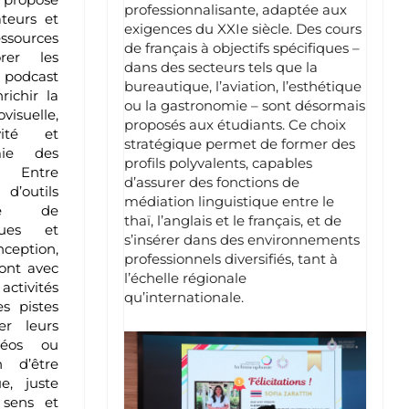
professionnalisante, adaptée aux
teurs et
exigences du XXIe siècle. Des cours
sources
de français à objectifs spécifiques –
orer les
dans des secteurs tels que la
 podcast
bureautique, l’aviation, l’esthétique
richir la
ou la gastronomie – sont désormais
isuelle,
proposés aux étudiants. Ce choix
vité et
stratégique permet de former des
mie des
profils polyvalents, capables
Entre
d’assurer des fonctions de
outils
médiation linguistique entre le
yse de
thaï, l’anglais et le français, et de
ques et
s’insérer dans des environnements
nception,
professionnels diversifiés, tant à
ront avec
l’échelle régionale
activités
qu’internationale.
es pistes
er leurs
déos ou
n d’être
e, juste
 sens et