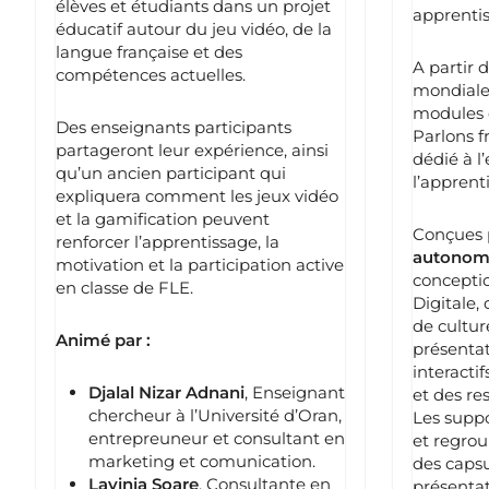
élèves et étudiants dans un projet
apprentis
éducatif autour du jeu vidéo, de la
langue française et des
A partir 
compétences actuelles.
mondiale 
modules o
Des enseignants participants
Parlons fr
partageront leur expérience, ainsi
dédié à l
qu’un ancien participant qui
l’apprent
expliquera comment les jeux vidéo
et la gamification peuvent
Conçues 
renforcer l’apprentissage, la
autonom
motivation et la participation active
conceptio
en classe de FLE.
Digitale
de cultu
Animé par :
présentat
interactif
Djalal Nizar Adnani
, Enseignant
et des re
chercheur à l’Université d’Oran,
Les suppo
entrepreuneur et consultant en
et regrou
marketing et comunication.
des capsu
Lavinia Soare
, Consultante en
présentat