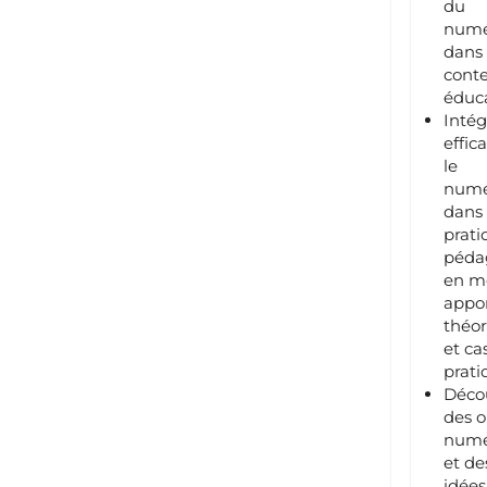
du
numé
dans
cont
éduca
Intég
effi
le
numé
dans 
prati
péda
en m
appo
théor
et ca
prati
Décou
des o
numé
et de
idées