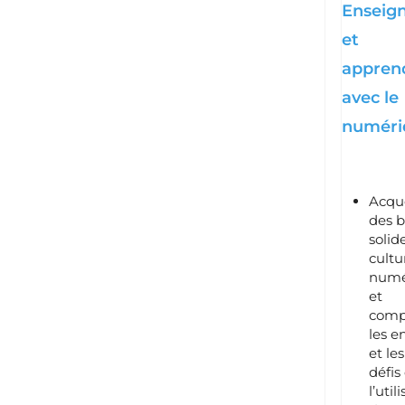
Enseig
et
appren
avec le
numéri
Acqué
des b
solid
cultu
numé
et
comp
les e
et les
défis
l’util