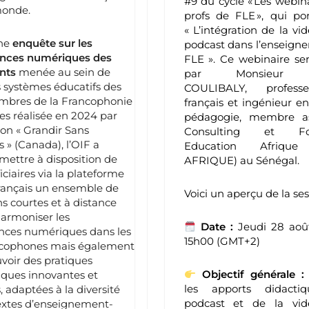
#9 du cycle « Les webin
monde.
profs de FLE », qui po
« L’intégration de la vi
une
enquête sur les
podcast dans l’enseign
nces numériques des
FLE ». Ce webinaire se
nts
menée au sein de
par Monsieur S
s systèmes éducatifs des
COULIBALY, profes
mbres de la Francophonie
français et ingénieur e
es réalisée en 2024 par
pédagogie, membre a
tion « Grandir Sans
Consulting et For
s » (Canada), l’OIF a
Education Afrique
mettre à disposition de
AFRIQUE) au Sénégal.
iciaires via la plateforme
rançais un ensemble de
Voici un aperçu de la ses
s courtes et à distance
harmoniser les
Date :
Jeudi 28 aoû
ces numériques dans les
15h00 (GMT+2)
ncophones mais également
voir des pratiques
Objectif générale :
ques innovantes et
les apports didacti
, adaptées à la diversité
podcast et de la vi
extes d’enseignement-