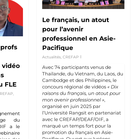
Le français, un atout
pour l’avenir
professionnel en Asie-
profs
Pacifique
Actualités
,
CREFAP
a vidéo
Avec 74 participants venus de
Thaïlande, du Vietnam, du Laos, du
ns
Cambodge et des Philippines, le
u FLE
concours régional de vidéos
« Dix
raisons du français, un atout pour
REFAP
,
mon avenir professionnel »
,
organisé en juin 2025 par
l’Université Rangsit en partenariat
ignement
avec le CREFAP/DEAF/OIF, a
sage du
marqué un temps fort pour la
OIF a le
promotion du français en Asie-
webinaire
Pacifique. Ouvert aux lycéens,