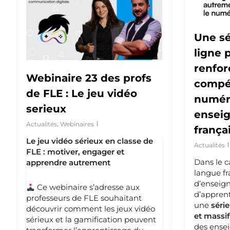
Une sé
ligne 
renfo
Webinaire 23 des profs
compé
de FLE : Le jeu vidéo
numér
serieux
enseig
Actualités
,
Webinaires
frança
Le jeu vidéo sérieux en classe de
Actualités
FLE : motiver, engager et
Dans le c
apprendre autrement
langue fr
d’enseig
Ce webinaire s’adresse aux
d’apprent
professeurs de FLE souhaitant
une
série
découvrir comment les jeux vidéo
et massif
sérieux et la gamification peuvent
des ensei