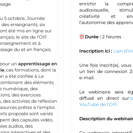
enrichir la compré
sage.
audiovisuelle, stim
créativité et enc
du 5 octobre, Journée
l’autonomie des apprena
des enseignants, six
nt été mis en ligne sur
Durée :
2 heures
ançais, le site de l’OIF
’enseignement et à
issage du et en français.
Inscription ici :
Lien d’in
pour un
apprentissage en
Une fois inscrit(e), vous
ie
, ces formations, dont la
un lien de connexion 
n a été confiée à La
e-mail.
, combinent des éléments
re numérique, des
Le webinaire sera é
ions, des exercices
diffusé en direct sur
l
s, des activités de réflexion
YouTube de l’OIF
.
ssources prêtes à l’emploi.
rts proposés sont variés
Description du webinair
pent des capsules vidéo,
les audios, des
ions interactives et des
Ce webinaire interacti