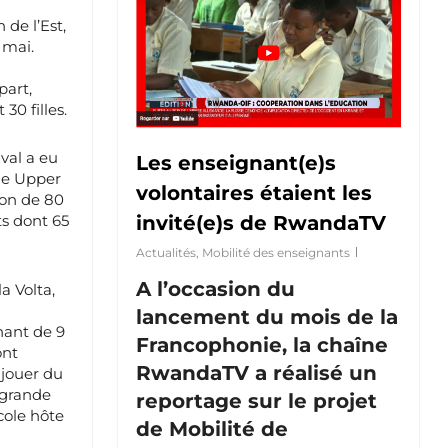
 de l’Est,
 mai.
part,
0 filles.
ival a eu
Les enseignant(e)s
de Upper
volontaires étaient les
ion de 80
s dont 65
invité(e)s de RwandaTV
Actualités
,
Mobilité des enseignants
A l’occasion du
a Volta,
lancement du mois de la
nant de 9
Francophonie, la chaîne
ont
RwandaTV a réalisé un
 jouer du
 grande
reportage sur le projet
cole hôte
de Mobilité de