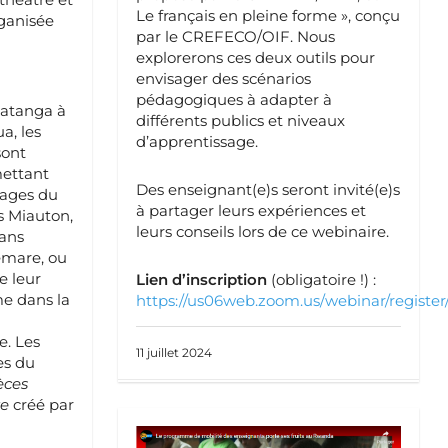
Le français en pleine forme », conçu
ganisée
par le CREFECO/OIF. Nous
explorerons ces deux outils pour
envisager des scénarios
pédagogiques à adapter à
gatanga à
différents publics et niveaux
a, les
d’apprentissage.
sont
mettant
Des enseignant(e)s seront invité(e)s
nages du
à partager leurs expériences et
 Miauton,
leurs conseils lors de ce webinaire.
dans
emare, ou
e leur
Lien d’inscription
(obligatoire !) :
 dans la
https://us06web.zoom.us/webinar/reg
. Les
11 juillet 2024
es du
èces
re
créé par