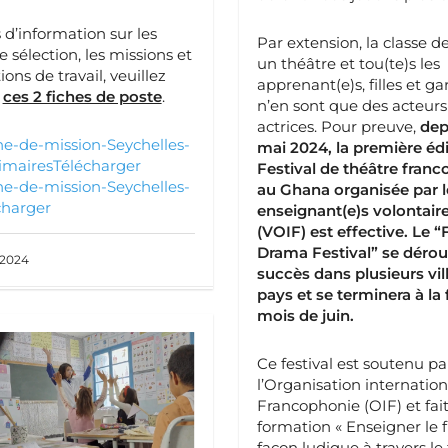
 d’information sur les
Par extension, la classe d
e sélection, les missions et
un théâtre et tou(te)s les
ions de travail, veuillez
apprenant(e)s, filles et ga
r
ces 2 fiches de poste
.
n’en sont que des acteurs
actrices. Pour preuve,
dep
he-de-mission-Seychelles-
mai 2024, la première éd
imaires
Télécharger
Festival de théâtre fran
he-de-mission-Seychelles-
au Ghana organisée par l
charger
enseignant(e)s volontaire
(VOIF) est effective.
Le “
Drama Festival” se dérou
 2024
succès dans plusieurs vil
pays et se terminera à la 
mois de juin.
Ce festival est soutenu pa
l’Organisation internation
Francophonie (OIF) et fait 
formation « Enseigner le f
façon ludique à travers le