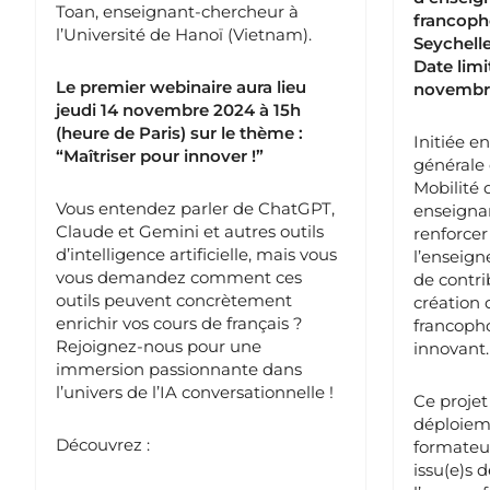
Toan, enseignant-chercheur à
francoph
l’Université de Hanoï (Vietnam).
Seychelle
Date limi
Le premier webinaire aura lieu
novembr
jeudi 14 novembre 2024 à 15h
(heure de Paris) sur le thème :
Initiée e
“Maîtriser pour innover !”
générale 
Mobilité 
Vous entendez parler de ChatGPT,
enseignan
Claude et Gemini et autres outils
renforcer
d’intelligence artificielle, mais vous
l’enseign
vous demandez comment ces
de contri
outils peuvent concrètement
création
enrichir vos cours de français ?
francoph
Rejoignez-nous pour une
innovant.
immersion passionnante dans
l’univers de l’IA conversationnelle !
Ce projet
déploieme
Découvrez :
formateur
issu(e)s 