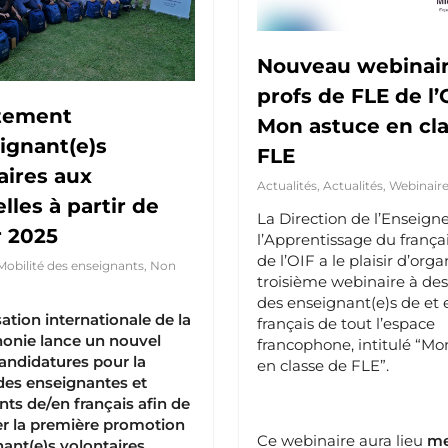
Nouveau webinair
profs de FLE de l’O
tement
Mon astuce en cl
ignant(e)s
FLE
aires aux
Actualités
,
Actualités
,
Webinaire
lles à partir de
La Direction de l’Enseig
r 2025
l’Apprentissage du frança
de l’OIF a le plaisir d’org
Mobilité des enseignants
,
Non
troisième webinaire à des
des enseignant(e)s de et 
ation internationale de la
français de tout l’espace
onie lance un nouvel
francophone, intitulé “Mo
andidatures pour la
en classe de FLE”.
des enseignantes et
ts de/en français afin de
r la première promotion
Ce webinaire aura lieu
me
ant(e)s volontaires