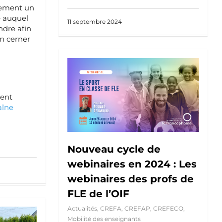
lement un
e auquel
11 septembre 2024
ndre afin
n cerner
ment
aîne
Nouveau cycle de
webinaires en 2024 : Les
webinaires des profs de
FLE de l’OIF
Actualités
,
CREFA
,
CREFAP
,
CREFECO
,
Mobilité des enseignants