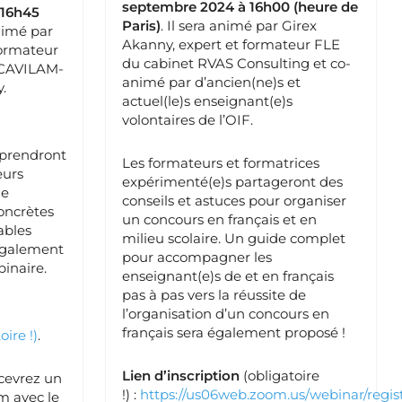
septembre 2024 à 16h00 (heure de
 16h45
Paris)
. Il sera animé par Girex
animé par
Akanny, expert et formateur FLE
formateur
du cabinet RVAS Consulting et co-
 CAVILAM-
animé par d’ancien(ne)s et
.
actuel(le)s enseignant(e)s
volontaires de l’OIF.
 prendront
Les formateurs et formatrices
eurs
expérimenté(e)s partageront des
ue
conseils et astuces pour organiser
concrètes
un concours en français et en
tables
milieu scolaire. Un guide complet
 également
pour accompagner les
binaire.
enseignant(e)s de et en français
pas à pas vers la réussite de
l’organisation d’un concours en
français sera également proposé !
oire !)
.
Lien d’inscription
(obligatoire
ecevrez un
!) :
https://us06web.zoom.us/webinar/re
m avec le