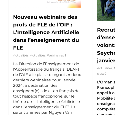
Nouveau webinaire des
profs de FLE de l’OIF :
Recru
L’Intelligence Artificielle
d’ense
dans l’enseignement du
volont
FLE
Seyche
Actualités
,
Actualités
,
Webinaires
janvie
La Direction de l’Enseignement de
Actualités
,
l’Apprentissage du français (DEAF)
classé
de l’OIF a le plaisir d’organiser deux
derniers webinaires pour l’année
L’Organis
2024, à destination des
Francoph
enseignant(e)s de et en français de
appel à c
tout l’espace francophone, sur le
Mobilité 
thème de “L’Intelligence Artificielle
enseignan
dans l’enseignement du FLE”. Ils
compléte
seront animés par Nguyen Van
d’enseign