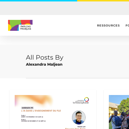
Skip
to
main
content
RESSOURCES
F
All Posts By
Alexandra Maljean