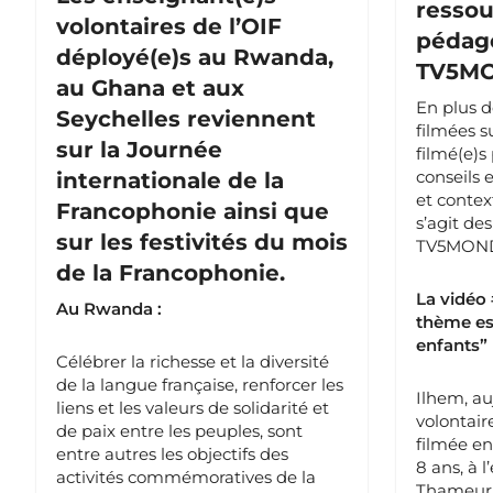
ressou
volontaires de l’OIF
pédag
déployé(e)s au Rwanda,
TV5MO
au Ghana et aux
En plus 
Seychelles reviennent
filmées su
sur la Journée
filmé(e)
conseils 
internationale de la
et contex
Francophonie ainsi que
s’agit de
sur les festivités du mois
TV5MOND
de la Francophonie.
La vidéo 
Au Rwanda :
thème est
enfants”
Célébrer la richesse et la diversité
de la langue française, renforcer les
Ilhem, au
liens et les valeurs de solidarité et
volontair
de paix entre les peuples, sont
filmée en
entre autres les objectifs des
8 ans, à 
activités commémoratives de la
Thameur e