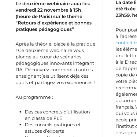
La date l
Le deuxième webinaire aura lieu
été fixée
vendredi 22 novembre à 15h
23h59, he
(heure de Paris) sur le thème
“Retours d’expérience et bonnes
pratiques pédagogiques”
Pour post
à l’adress
contact.
Après la théorie, place à la pratique
les éléme
! Ce deuxième webinaire vous
une lettr
plonge au cœur de scénarios
à la Dire
pédagogiques innovants intégrant
de l’appr
l’IA. Découvrez comment d’autres
copie de 
enseignant(e)s utilisent déjà ces
votre piè
outils et partagez vos expériences !
recomman
également
Au programme :
document
français. 
Des cas concrets d’utilisation
qui vous i
en classe de FLE
école pri
Des conseils pratiques et
l’institu
astuces d’experts
enseignan