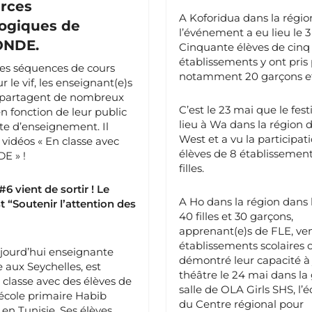
rces
A Koforidua dans la région
ogiques de
l’événement a eu lieu le 3
NDE.
Cinquante élèves de cinq
établissements y ont pris 
des séquences de cours
notamment 20 garçons et 3
r le vif, les enseignant(e)s
s partagent de nombreux
C’est le 23 mai que le fest
en fonction de leur public
lieu à Wa dans la région 
te d’enseignement. Il
West et a vu la participat
s vidéos « En classe avec
élèves de 8 établissement
E » !
filles.
#6 vient de sortir ! Le
A Ho dans la région dans l
 “Soutenir l’attention des
40 filles et 30 garçons,
apprenant(e)s de FLE, ve
établissements scolaires 
jourd’hui enseignante
démontré leur capacité à
e aux Seychelles, est
théâtre le 24 mai dans la
 classe avec des élèves de
salle de OLA Girls SHS, l’é
l’école primaire Habib
du Centre régional pour
n Tunisie. Ses élèves