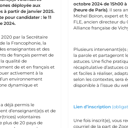
octobre 2024 de 15h00 à
ones déployée aux
(heure de Paris)
. Il sera 
s à partir de janvier 2025.
Michel Boiron, expert et 
te pour candidater : le 11
FLE, ancien directeur du
e 2024.
Alliance française de Vichy
n 2020 par la Secrétaire
de la Francophonie, la
des enseignantes et des
Plusieurs intervenant(e)s
ts de français permet de
la parole et partageront l
 la qualité de
astuces. Une fiche pratiq
ement de et en français et
récapitulative d’astuces 
buer activement à la
et faciles à réaliser, adap
 d’un environnement
selon les contextes, sera
one dynamique et
disponible à l’issue du we
 a déjà permis le
Lien d’inscription
(obligat
nt d’enseignant(e)s et de
(trices) volontaires
Une fois inscrit(e), vous r
de plus de 20 pays de
courriel de la part de Zoo