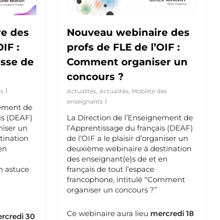
e des
Nouveau webinaire des
IF :
profs de FLE de l’OIF :
asse de
Comment organiser un
concours ?
s
Actualités
,
Actualités
,
Mobilité des
enseignants
nement de
is (DEAF)
La Direction de l’Enseignement de
aniser un
l’Apprentissage du français (DEAF)
tination
de l’OIF a le plaisir d’organiser un
en
deuxième webinaire à destination
des enseignant(e)s de et en
n astuce
français de tout l’espace
francophone, intitulé “Comment
organiser un concours ?”
Ce webinaire aura lieu
mercredi 18
rcredi 30