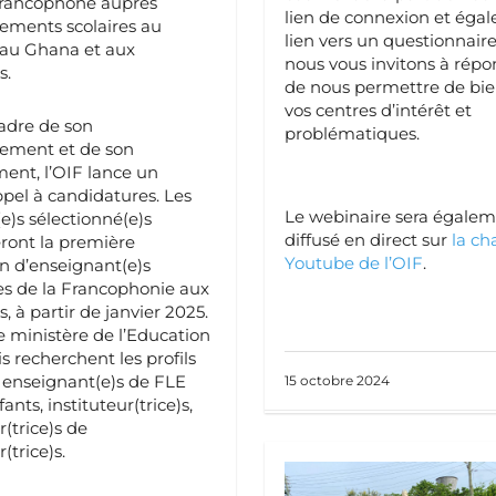
 francophone auprès
lien de connexion et éga
sements scolaires au
lien vers un questionnair
au Ghana et aux
nous vous invitons à répo
s.
de nous permettre de bie
vos centres d’intérêt et
adre de son
problématiques.
ement et de son
ent, l’OIF lance un
pel à candidatures. Les
Le webinaire sera égale
e)s sélectionné(e)s
diffusé en direct sur
la ch
ront la première
Youtube de l’OIF
.
n d’enseignant(e)s
es de la Francophonie aux
, à partir de janvier 2025.
le ministère de l’Education
is recherchent les profils
: enseignant(e)s de FLE
15 octobre 2024
ants, instituteur(trice)s,
(trice)s de
(trice)s.