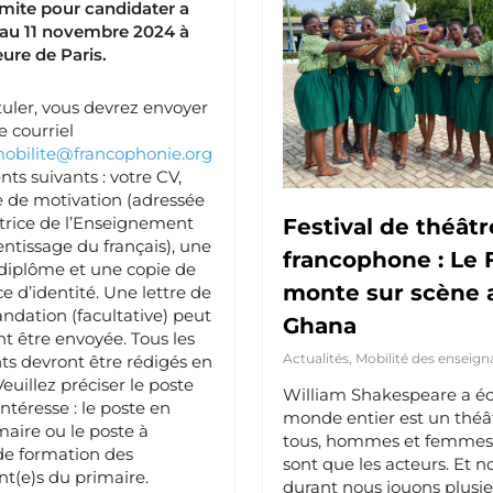
imite pour candidater a
 au 11 novembre 2024 à
ure de Paris.
uler, vous devrez envoyer
e courriel
mobilite@francophonie.org
nts suivants : votre CV,
e de motivation (adressée
ctrice de l’Enseignement
Festival de théâtr
entissage du français), une
francophone : Le 
diplôme et une copie de
monte sur scène 
ce d’identité. Une lettre de
dation (facultative) peut
Ghana
 être envoyée. Tous les
Actualités
,
Mobilité des enseign
s devront être rédigés en
Veuillez préciser le poste
William Shakespeare a écr
ntéresse : le poste en
monde entier est un théât
maire ou le poste à
tous, hommes et femmes,
t de formation des
sont que les acteurs. Et no
t(e)s du primaire.
durant nous jouons plusieu