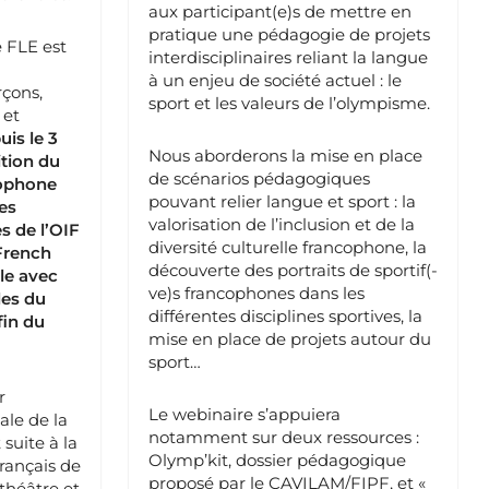
aux participant(e)s de mettre en
pratique une pédagogie de projets
e FLE est
interdisciplinaires reliant la langue
à un enjeu de société actuel : le
rçons,
sport et les valeurs de l’olympisme.
 et
uis le 3
Nous aborderons la mise en place
ition du
de scénarios pédagogiques
cophone
pouvant relier langue et sport : la
es
valorisation de l’inclusion et de la
s de l’OIF
diversité culturelle francophone, la
French
découverte des portraits de sportif(-
le avec
ve)s francophones dans les
les du
différentes disciplines sportives, la
fin du
mise en place de projets autour du
sport…
r
Le webinaire s’appuiera
ale de la
notamment sur deux ressources :
suite à la
Olymp’kit, dossier pédagogique
rançais de
proposé par le CAVILAM/FIPF, et «
 théâtre et