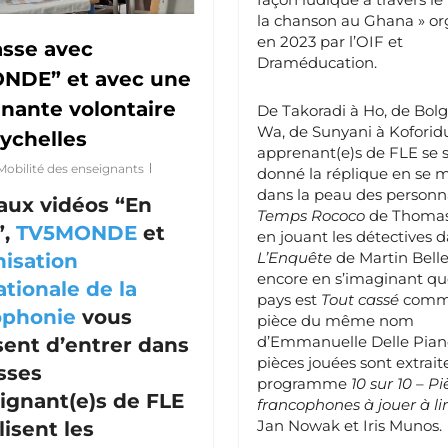
la chanson au Ghana » or
en 2023 par l’OIF et
asse avec
Draméducation.
NDE” et avec une
nante volontaire
De Takoradi à Ho, de Bol
Wa, de Sunyani à Koforidu
ychelles
apprenant(e)s de FLE se 
Mobilité des enseignants
donné la réplique en se 
dans la peau des person
aux vidéos “En
Temps Rococo
de Thomas
”,
TV5MONDE
et
en jouant les détectives 
L’Enquête
de Martin Bell
isation
encore en s’imaginant qu
ationale de la
pays est
Tout cassé
comme
ophonie
vous
pièce du même nom
d’Emmanuelle Delle Piane
ent d’entrer dans
pièces jouées sont extrait
asses
programme
10 sur 10 – Pi
ignant(e)s de FLE
francophones à jouer à li
Jan Nowak et Iris Munos.
lisent les