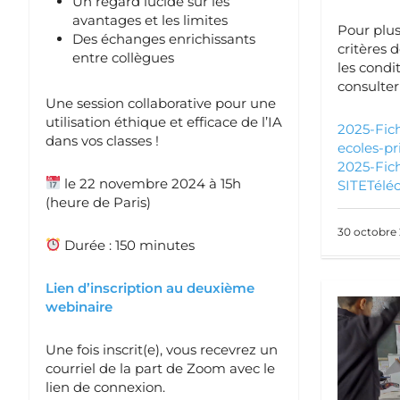
Un regard lucide sur les
avantages et les limites
Pour plus
Des échanges enrichissants
critères d
entre collègues
les condit
consulte
Une session collaborative pour une
utilisation éthique et efficace de l’IA
2025-Fic
dans vos classes !
ecoles-pr
2025-Fic
le 22 novembre 2024 à 15h
SITE
Télé
(heure de Paris)
30 octobre
Durée : 150 minutes
Lien d’inscription au deuxième
webinaire
Une fois inscrit(e), vous recevrez un
courriel de la part de Zoom avec le
lien de connexion.