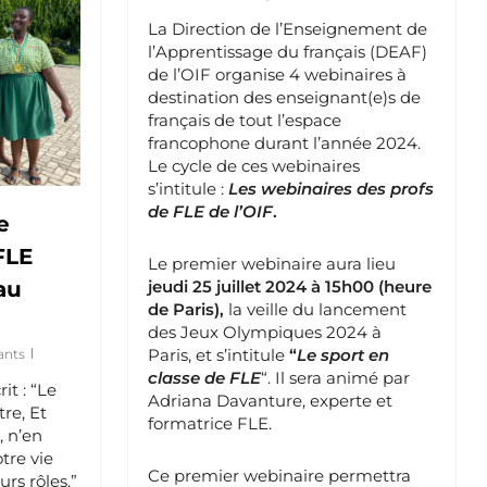
La Direction de l’Enseignement de
l’Apprentissage du français (DEAF)
de l’OIF organise 4 webinaires à
destination des enseignant(e)s de
français de tout l’espace
francophone durant l’année 2024.
Le cycle de ces webinaires
s’intitule :
Les webinaires des profs
de FLE de l’OIF
.
e
FLE
Le premier webinaire aura lieu
au
jeudi 25 juillet 2024 à 15h00 (heure
de Paris),
la veille du lancement
des Jeux Olympiques 2024 à
Paris, et s’intitule
“
Le sport en
ants
classe de FLE
“. Il sera animé par
it : “Le
Adriana Davanture, experte et
re, Et
formatrice FLE.
 n’en
tre vie
Ce premier webinaire permettra
rs rôles.”