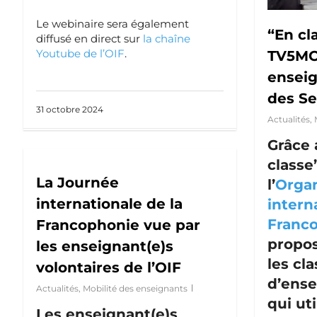
Le webinaire sera également
“En cl
diffusé en direct sur
la chaîne
Youtube de l’OIF
.
TV5MO
enseig
des Se
31 octobre 2024
Actualités
,
Grâce 
classe
La Journée
l’
Organ
internationale de la
intern
Franc
Francophonie vue par
propos
les enseignant(e)s
les cl
volontaires de l’OIF
d’ense
Actualités
,
Mobilité des enseignants
qui uti
Les enseignant(e)s