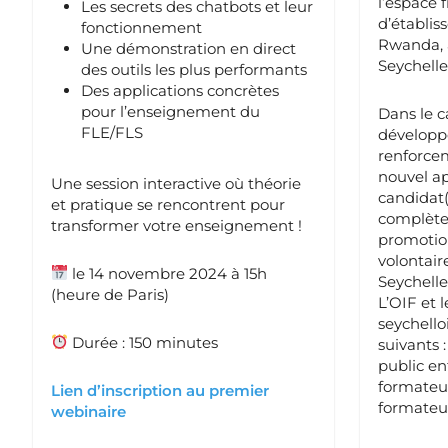
l’espace
Les secrets des chatbots et leur
d’établis
fonctionnement
Rwanda, 
Une démonstration en direct
Seychelle
des outils les plus performants
Des applications concrètes
pour l’enseignement du
Dans le c
FLE/FLS
développ
renforcem
nouvel ap
Une session interactive où théorie
candidat(
et pratique se rencontrent pour
complète
transformer votre enseignement !
promotio
volontair
le 14 novembre 2024 à 15h
Seychelles
(heure de Paris)
L’OIF et 
seychello
Durée : 150 minutes
suivants 
public enf
formateur
Lien d’inscription au premier
formateur
webinaire