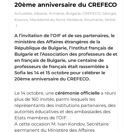
20ème anniversaire du CREFECO
Actualités
,
Albanie
,
Arménie
,
Bulgarie
,
CREFECO
,
Géorgie
,
Kosovo
,
Macédoine du Nord
,
Moldavie
,
Roumanie
,
Sérbie
A l’invitation de l’OIF et de ses partenaires, le
ministère des Affaires étrangères de la
République de Bulgarie, l’Institut français de
Bulgarie et l’Association des professeurs de et
en français de Bulgarie, une centaine de
professeurs de français était rassemblée à
Sofia les 14 et 15 octobre pour célébrer le
20ème anniversaire du CREFECO.
Le 14 octobre, une
cérémonie officielle
a réuni
plus de 160 invités, parmi lesquels les
réprésentants des institutions partenaires, des
autorités éducatives et des ambassades des
Etats membres de l’OIF.
A cette occasion M. Ivan Kondov, Secrétaire
permanent du Ministère des Affaires