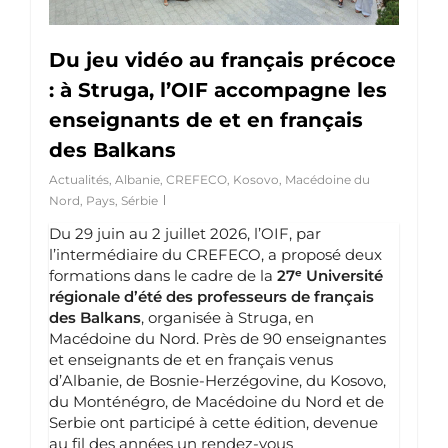
Du jeu vidéo au français précoce
: à Struga, l’OIF accompagne les
enseignants de et en français
des Balkans
Actualités
,
Albanie
,
CREFECO
,
Kosovo
,
Macédoine du
Nord
,
Pays
,
Sérbie
Du 29 juin au 2 juillet 2026, l’OIF, par
l’intermédiaire du CREFECO, a proposé deux
formations dans le cadre de la
27
ᵉ
Université
régionale d’été des professeurs de français
des Balkans
, organisée à Struga, en
Macédoine du Nord. Près de 90 enseignantes
et enseignants de et en français venus
d’Albanie, de Bosnie-Herzégovine, du Kosovo,
du Monténégro, de Macédoine du Nord et de
Serbie ont participé à cette édition, devenue
au fil des années un rendez-vous