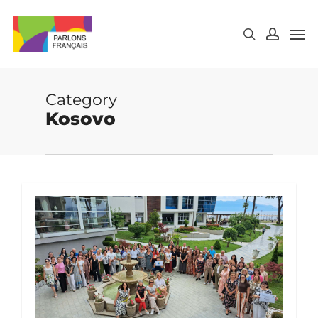
Skip
to
main
content
Category
Kosovo