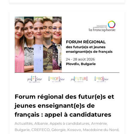
Forum régional des futur(e)s et
jeunes enseignant(e)s de
français : appel à candidatures
Actualités
,
Albanie
,
Appels à candidatures
,
Arménie
,
Bulgarie
,
CREFECO
,
Géorgie
,
Kosovo
,
Macédoine du Nord
,