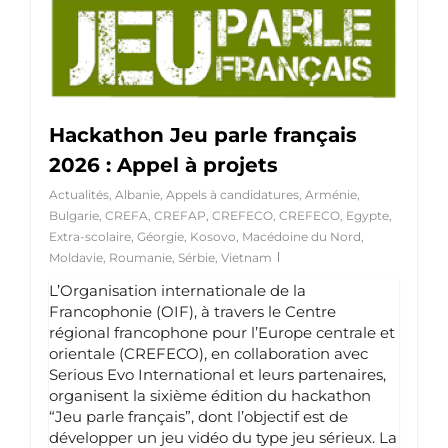
Hackathon Jeu parle français
2026 : Appel à projets
Actualités
,
Albanie
,
Appels à candidatures
,
Arménie
,
Bulgarie
,
CREFA
,
CREFAP
,
CREFECO
,
CREFECO
,
Egypte
,
Extra-scolaire
,
Géorgie
,
Kosovo
,
Macédoine du Nord
,
Moldavie
,
Roumanie
,
Sérbie
,
Vietnam
L’Organisation internationale de la
Francophonie (OIF), à travers
le Centre
régional francophone pour l’Europe centrale et
orientale (CREFECO), en collaboration avec
Serious Evo International et leurs partenaires,
organisent la sixième édition du hackathon
“Jeu parle français”, dont l’objectif est de
développer un jeu vidéo du type jeu sérieux. La